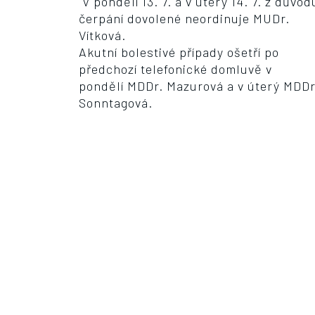
V pondělí 13. 7. a v úterý 14. 7. z důvod
čerpání dovolené neordinuje MUDr.
Vítková.
Akutní bolestivé případy ošetří po
předchozí telefonické domluvě v
pondělí MDDr. Mazurová a v úterý MDDr
Sonntagová.