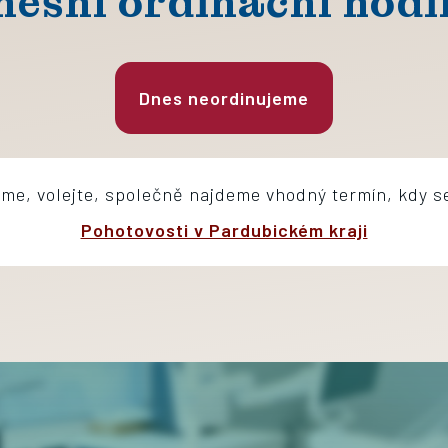
nešní ordinační hodi
Dnes neordinujeme
íme, volejte, společně najdeme vhodný termín, kdy s
Pohotovosti v Pardubickém kraji