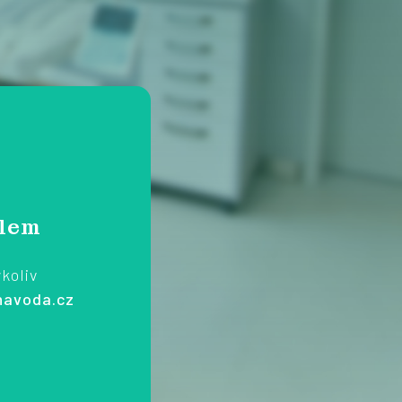
lem
ykoliv
navoda.cz