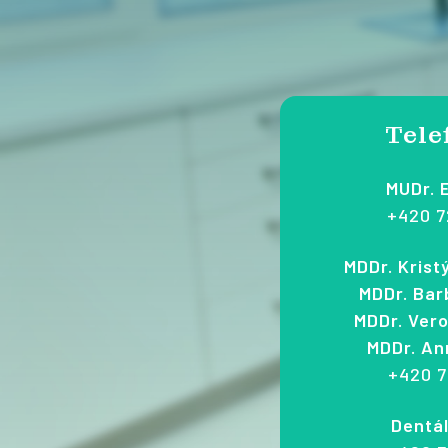
Tele
MUDr. 
+420 7
MDDr. Kris
MDDr. Bar
MDDr. Ver
MDDr. An
+420 7
Dentál