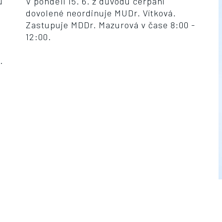
u
V pondělí 15. 6. z důvodu čerpání
dovolené neordinuje MUDr. Vítková.
Zastupuje MDDr. Mazurová v čase 8:00 -
12:00.
.