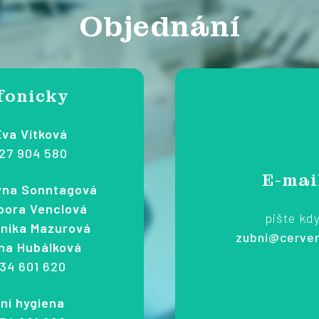
Objednání
fonicky
Eva Vítková
27 904 580
E-mai
týna Sonntagová
bora Venclová
pište kd
onika Mazurová
zubni@cerve
na Hubálková
34 601 620
ní hygiena