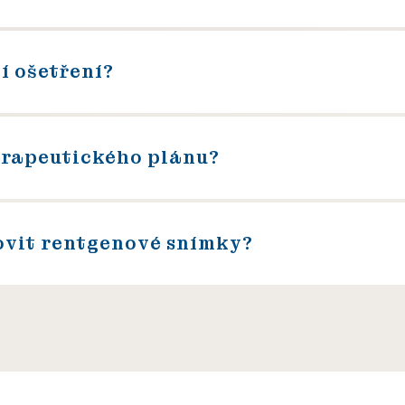
í ošetření?
erapeutického plánu?
ovit rentgenové snímky?